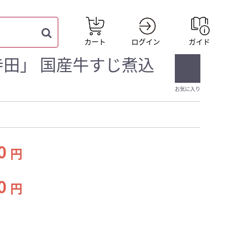
カート
ログイン
ガイド
寺田」 国産牛すじ煮込
お気に入り
70
円
30
円