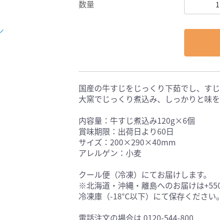
数量
ン
国産の牛すじをじっくり下茹でし、すじ
大窯でじっくり煮込み、しっかりと味を
内容量：牛すじ煮込み120g×6個
賞味期限：出荷日より60日
サイズ：200×290×40mm
アレルゲン：小麦
クール便（冷凍）にてお届けします。
※北海道・沖縄・離島へのお届けは+55
冷凍庫（-18°C以下）にて保存ください
電話注文の場合は 0120-544-800